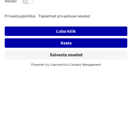
EPL/DELFI 29.05 Illustratsioonid Ulla Saar,
Juho Kalberg
Taavi Aas ei toeta Lasnamäele trammi