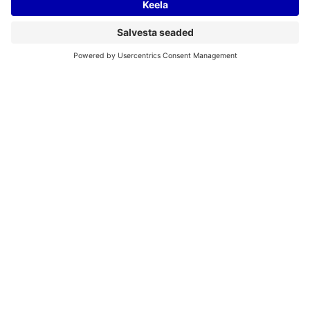
Hiljutine Estlink 2 sabotaaž tõestab, et
energia varustuskindlus on üks osa laiemast
julgeolekupoliitikast. Julgeoleku tagamine
nõuab selget plaani ja tugevat
rahvusvahelist koostööd. 2025. aasta
veebruar toob olulise muutuse, kui Balti
riigid lahkuvad Venemaa elektrisüsteemist
ja liituvad Mandri-Euroopa sagedusalaga.
See on kümnendi suurim samm Eesti